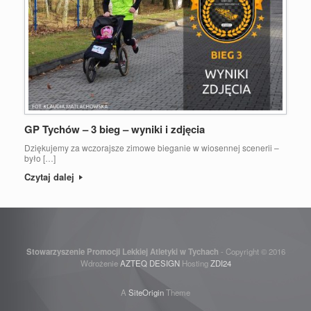
GP Tychów – 3 bieg – wyniki i zdjęcia
Dziękujemy za wczorajsze zimowe bieganie w wiosennej scenerii –
było […]
Czytaj dalej
Stowarzyszenie Promocji Lekkiej Atletyki w Tychach
- Copyright © 2016
Wdrożenie
AZTEQ DESIGN
Hosting
ZDI24
A
SiteOrigin
Theme