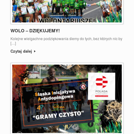
WOLO – DZIĘKUJEMY!
Kolejne wielgachne podziękowania ślemy do tych, bez których nic by
[…]
Czytaj dalej