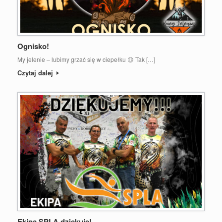
Ognisko!
My jelenie – lubimy grzać się w ciepełku 😉 Tak […]
Czytaj dalej
Ekipa SPLA dziękuje!