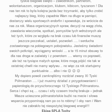
tyskie biegowe święto – zawodnikom, partnerom,
wolontariuszom, organizacjom, klubom, kibicom, tyszanom ! Dla
nas ten rok to była kolejna jazda bez trzymanki, aby tylko zrobić
najlepszy bieg, który zapadnie Wam na długo w pamięci,
dostarczy wielu sportowych endorfin i spowoduje, że wrócicie do
nas za rok. Masa organizacyjnych spraw, decyzji na wagę złota,
zawalania wieczorów, spotkań, pomysłów tych wdrożonych ale
też tych, które ze względu na brak czasu lub finansów muszę
jeszcze poczekać, ustaleń, pozwoleń …. i serducha
zostawionego na pobiegowym pobojowisku. Jesteśmy świadomi
swoich potknięć, wyciągamy wnioski … a te 15 minut obsuwy to
dla nas droga w zaświaty i z powrotem …. wiemy co poprawić,
ale też na tysiące małych spraw, które mogą pójść nie tak w
ostatniej chwili nie mamy wpływu .. no więc za rok startujemy
punktualnie … albo i nie 😉 😉 😉
My dopiero powoli zamknęliśmy rozdział zwany XI
Tyski
Półmaraton
…. i już musimy działać z przygotowaniami i
papierologią do przyszłorocznego 12 Tyskiego Półmaratonu.
Serca i chęci są … czasu i siły czasem trochę brakuje – jednak
Wasze ucieszone półmaratońskie buźki na mecie i słowa
wsparcia przypominają nam po co to robimy! I oby nam i Wam
nie zabrakło tej niespożytej biegowej energii!!!
Ekipa SPLA Tychy