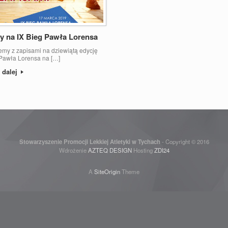
y na IX Bieg Pawła Lorensa
jemy z zapisami na dziewiątą edycję
Pawła Lorensa na […]
 dalej
Stowarzyszenie Promocji Lekkiej Atletyki w Tychach
- Copyright © 2016
Wdrożenie
AZTEQ DESIGN
Hosting
ZDI24
A
SiteOrigin
Theme