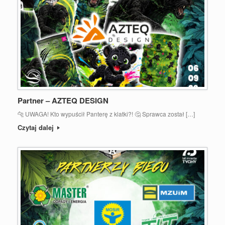
Partner – AZTEQ DESIGN
🐆 UWAGA! Kto wypuścił Panterę z klatki?! 🤔 Sprawca został […]
Czytaj dalej