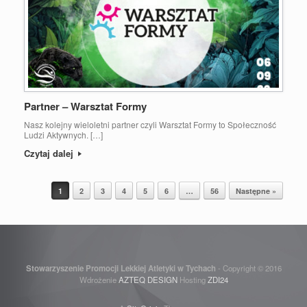
Partner – Warsztat Formy
Nasz kolejny wieloletni partner czyli Warsztat Formy to Społeczność
Ludzi Aktywnych. […]
Czytaj dalej
Post navigation
1
2
3
4
5
6
…
56
Następne »
Stowarzyszenie Promocji Lekkiej Atletyki w Tychach
- Copyright © 2016
Wdrożenie
AZTEQ DESIGN
Hosting
ZDI24