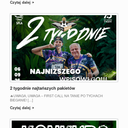
Czytaj dalej
2 tygodnie najtańszych pakietów
🔥UWAGA, UWAGA – FIRST CALL NA TANIE PO TYCHACH
BIEGANIE! […]
Czytaj dalej