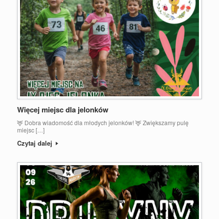
Więcej miejsc dla jelonków
🦌 Dobra wiadomość dla młodych jelonków! 🦌 Zwiększamy pulę
miejsc […]
Czytaj dalej