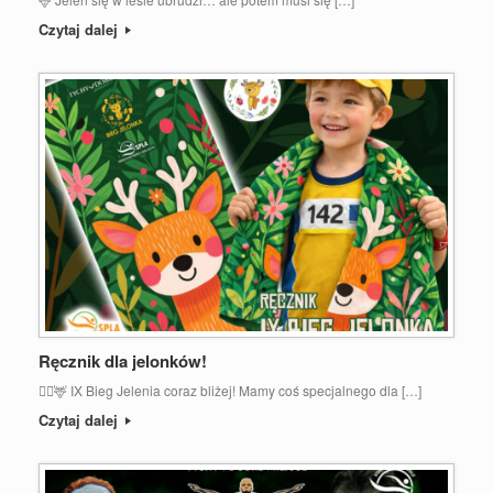
Czytaj dalej
Ręcznik dla jelonków!
🏃‍♂️🦌 IX Bieg Jelenia coraz bliżej! Mamy coś specjalnego dla […]
Czytaj dalej