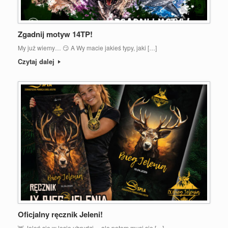
Zgadnij motyw 14TP!
My już wiemy… 😏 A Wy macie jakieś typy, jaki […]
Czytaj dalej
Oficjalny ręcznik Jeleni!
🦌 Jeleń się w lesie ubrudzi… ale potem musi się […]