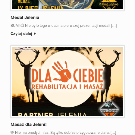
Medal Jelenia
BUM! 💥 Nie było tego widać na pierwszej prezentacji medali […]
Czytaj dalej
Masaż dla Jeleni!
🦌 Nie ma prostych tras. Są tylko dobrze przygotowane ciała. […]