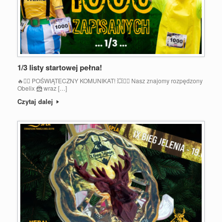
1/3 listy startowej pełna!
🔥🏃‍♀️ POŚWIĄTECZNY KOMUNIKAT! 💥🏃‍♂️ Nasz znajomy rozpędzony
Obelix 🦹 wraz […]
Czytaj dalej