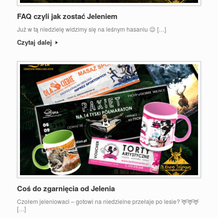
FAQ czyli jak zostać Jeleniem
Już w tą niedzielę widzimy się na leśnym hasaniu 😉 […]
Czytaj dalej
Coś do zgarnięcia od Jelenia
Czołem jeleniowaci – gotowi na niedzielne przełaje po lesie? 🦌🦌🦌
[…]