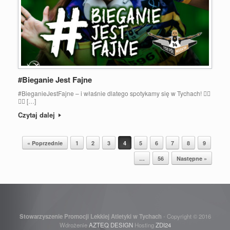
#Bieganie Jest Fajne
#BieganieJestFajne – i właśnie dlatego spotykamy się w Tychach! 🏃‍♀️
🏃‍♂️ […]
Czytaj dalej
Post navigation
« Poprzednie
1
2
3
4
5
6
7
8
9
…
56
Następne »
Stowarzyszenie Promocji Lekkiej Atletyki w Tychach
- Copyright © 2016
Wdrożenie
AZTEQ DESIGN
Hosting
ZDI24