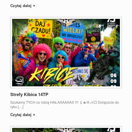
Czytaj dalej
Strefy Kibica 14TP
Szukamy TYCH co robią HAŁAAAAAAS !!!! 🎸🔥🥁🎶💥 Dołączcie do
ryku […]
Czytaj dalej