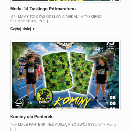
Medal 14 Tyskiego Półmaratonu
🏅🐾 MAMY TO! CZAS ODSŁONIĆ MEDAL 14 TYSKIEGO
PÓŁMARATONU! 🐾🏅 […]
Czytaj dalej
Kominy dla Panterek
🐾🎉 MAŁE PANTERKI TEŻ MUSZĄ MIEĆ SWÓJ STYL! 🎉🐾 Mamy
[…]