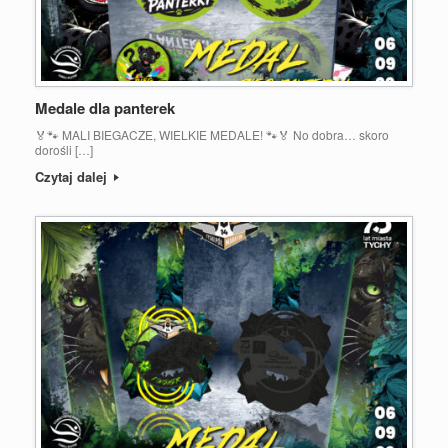
Medale dla panterek
🏅🐾 MALI BIEGACZE, WIELKIE MEDALE! 🐾🏅 No dobra… skoro
dorośli […]
Czytaj dalej