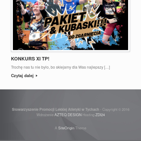
KONKURS XI TP!
Trochę nas tu nie było, bo sklejamy dla Was najlepszy […]
Czytaj dalej
Stowarzyszenie Promocji Lekkiej Atletyki w Tychach
- Copyright © 2016
Wdrożenie
AZTEQ DESIGN
Hosting
ZDI24
A
SiteOrigin
Theme