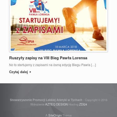
Ruszyły zapisy na VIII Bieg Pawła Lorensa
No to startujemy z zapisami na ósmą edycję Biegu Pawła […]
Czytaj dalej
Stowarzyszenie Promocji Lekkiej Atletyki w Tychach
- Copyright © 2016
Wdrożenie
AZTEQ DESIGN
Hosting
ZDI24
A
SiteOrigin
Theme