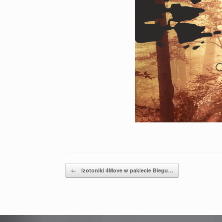
Post navigation
←
Izotoniki 4Move w pakiecie Biegu…