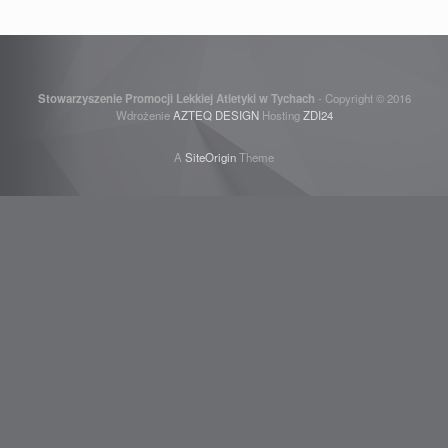
Stowarzyszenie Promocji Lekkiej Atletyki w Tychach
- Copyright © 2016
Wdrożenie
AZTEQ DESIGN
Hosting
ZDI24
A
SiteOrigin
Theme