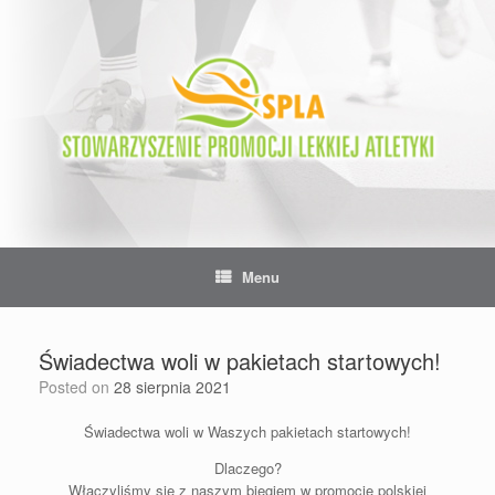
Skip
to
content
Menu
Świadectwa woli w pakietach startowych!
Posted on
28 sierpnia 2021
Świadectwa woli w Waszych pakietach startowych!
Dlaczego?
Włączyliśmy się z naszym biegiem w promocję polskiej