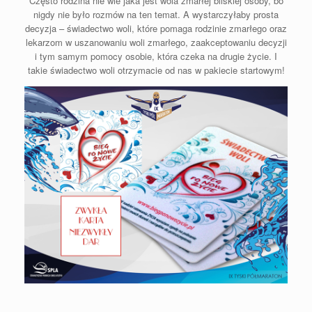
Często rodzina nie wie jaka jest wola zmarłej bliskiej osoby, bo
nigdy nie było rozmów na ten temat. A wystarczyłaby prosta
decyzja – świadectwo woli, które pomaga rodzinie zmarłego oraz
lekarzom w uszanowaniu woli zmarłego, zaakceptowaniu decyzji
i tym samym pomocy osobie, która czeka na drugie życie. I
takie świadectwo woli otrzymacie od nas w pakiecie startowym!