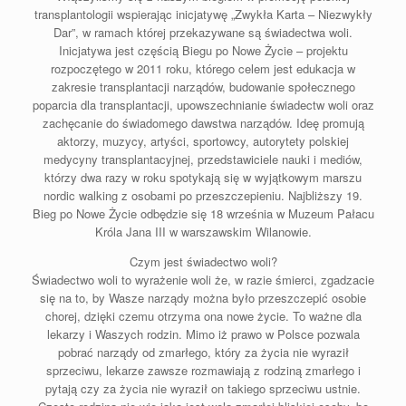
transplantologii wspierając inicjatywę „Zwykła Karta – Niezwykły
Dar”, w ramach której przekazywane są świadectwa woli.
Inicjatywa jest częścią Biegu po Nowe Życie – projektu
rozpoczętego w 2011 roku, którego celem jest edukacja w
zakresie transplantacji narządów, budowanie społecznego
poparcia dla transplantacji, upowszechnianie świadectw woli oraz
zachęcanie do świadomego dawstwa narządów. Ideę promują
aktorzy, muzycy, artyści, sportowcy, autorytety polskiej
medycyny transplantacyjnej, przedstawiciele nauki i mediów,
którzy dwa razy w roku spotykają się w wyjątkowym marszu
nordic walking z osobami po przeszczepieniu. Najbliższy 19.
Bieg po Nowe Życie odbędzie się 18 września w Muzeum Pałacu
Króla Jana III w warszawskim Wilanowie.
Czym jest świadectwo woli?
Świadectwo woli to wyrażenie woli że, w razie śmierci, zgadzacie
się na to, by Wasze narządy można było przeszczepić osobie
chorej, dzięki czemu otrzyma ona nowe życie. To ważne dla
lekarzy i Waszych rodzin. Mimo iż prawo w Polsce pozwala
pobrać narządy od zmarłego, który za życia nie wyraził
sprzeciwu, lekarze zawsze rozmawiają z rodziną zmarłego i
pytają czy za życia nie wyraził on takiego sprzeciwu ustnie.