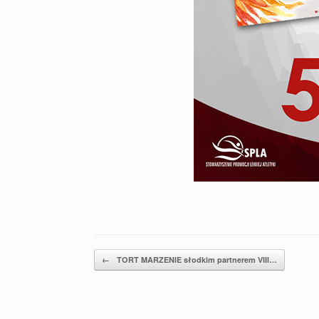
Post navigation
←
TORT MARZENIE słodkim partnerem VIII…