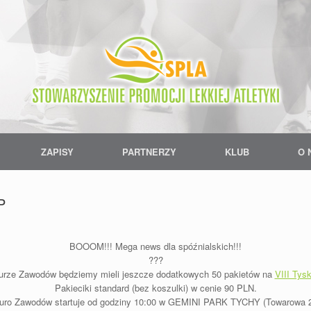
ZAPISY
PARTNERZY
KLUB
O 
P
BOOOM!!! Mega news dla spóźnialskich!!!
?
?
?
Biurze Zawodów będziemy mieli jeszcze dodatkowych 50 pakietów na
VIII Tys
Pakieciki standard (bez koszulki) w cenie 90 PLN.
iuro Zawodów startuje od godziny 10:00 w GEMINI PARK TYCHY (Towarowa 2c,