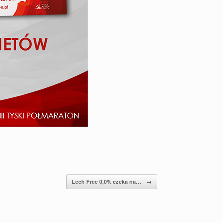
Lech Free 0,0% czeka na…
→