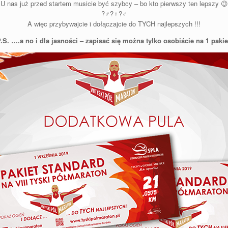
U nas już przed startem musicie być szybcy – bo kto pierwszy ten lepszy
😉
?‍♂️
?‍♀️
?‍♂️
A więc przybywajcie i dołączajcie do TYCH najlepszych !!!
.S. ….a no i dla jasności – zapisać się można tylko osobiście na 1 pakie