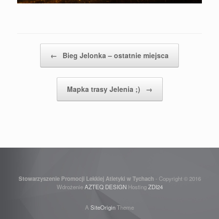
Post navigation
←
Bieg Jelonka – ostatnie miejsca
Mapka trasy Jelenia ;)
→
Stowarzyszenie Promocji Lekkiej Atletyki w Tychach
- Copyright © 2016
Wdrożenie
AZTEQ DESIGN
Hosting
ZDI24
A
SiteOrigin
Theme