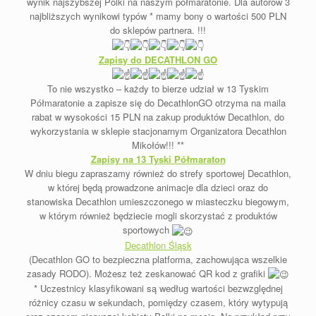
wynik najszybszej Polki na naszym półmaratonie. Dla autorów 3
najbliższych wynikowi typów * mamy bony o wartości 500 PLN
do sklepów partnera. !!!
Zapisy do DECATHLON GO
To nie wszystko – każdy to bierze udział w 13 Tyskim
Półmaratonie a zapisze się do DecathlonGO otrzyma na maila
rabat w wysokości 15 PLN na zakup produktów Decathlon, do
wykorzystania w sklepie stacjonarnym Organizatora Decathlon
Mikołów!!! **
Zapisy na 13 Tyski Półmaraton
W dniu biegu zapraszamy również do strefy sportowej Decathlon​​,​​
w której będą prowadzone animacje dla dzieci oraz do
stanowiska Decathlon umieszczonego w miasteczku biegowym​​,​​
w którym również będziecie mogli skorzystać z produktów
sportowych
Decathlon Śląsk
(Decathlon GO to bezpieczna platforma, zachowująca wszelkie
zasady RODO). Możesz też zeskanować QR kod z grafiki
* Uczestnicy klasyfikowani są według wartości bezwzględnej
różnicy czasu w sekundach, pomiędzy czasem, który wytypują