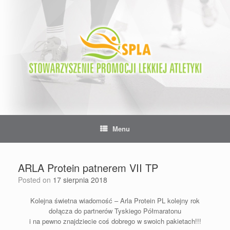
Skip
to
content
Menu
ARLA Protein patnerem VII TP
Posted on
17 sierpnia 2018
Kolejna świetna wiadomość – Arla Protein PL kolejny rok
dołącza do partnerów Tyskiego Półmaratonu
i na pewno znajdziecie coś dobrego w swoich pakietach!!!