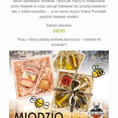
takimi zestawami miodków. Także jak mamy tu słodkolubne
istoty biegowe to czas zacząć traktować ten przełaj poważnie i
dać z siebie wszystko … a na mecie niczym Kubuś Puchatek
opróżnić kubełek miodku!
Zostań Jeleniem
ZAPISY
Pula z niższą opłatą startową się kurczy – ostatnie 40
sztuków!!!