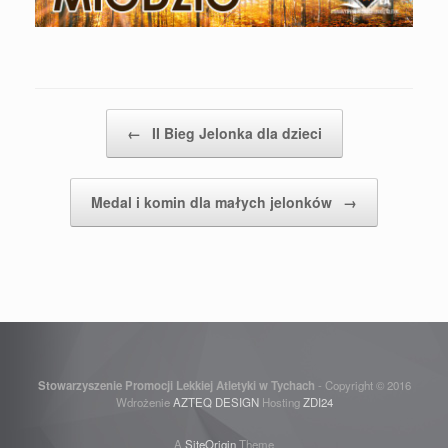
Post navigation
←
II Bieg Jelonka dla dzieci
Medal i komin dla małych jelonków
→
Stowarzyszenie Promocji Lekkiej Atletyki w Tychach
- Copyright © 2016
Wdrożenie
AZTEQ DESIGN
Hosting
ZDI24
A
SiteOrigin
Theme