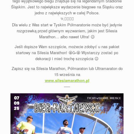
tego wyjątkowego biegu znajduje się na legendarnym Stadionie
Śląskim. Jest to największe wydarzenie biegowe na Śląsku oraz
jedno z największych w całej Polsce.
🏃
🏃‍♀️
🏃‍♂️
Dla wielu z Was start w Tyskim Półmaratonie może być jedynie
rozgrzewką przed głównym wyzwaniem, jakim jest Silesia
Marathon… albo nawet Ultra!
😉
Jeśli dopisze Wam szczęście, możecie zdobyć u nas pakiet
startowy na Silesia Marathon!
🤩
🥳
🤩
Wystarczy zostać po
dekoracji i mieć trochę szczęścia 😉
Zapisz się na Silesia Marathon, Półmaraton lub Ultramaraton do
15 września na
www.silesiamarathon.pl
—–