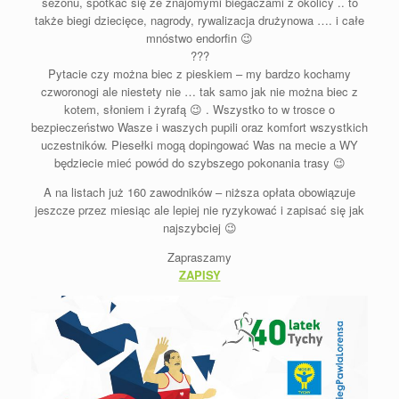
sezonu, spotkać się ze znajomymi biegaczami z okolicy .. to
także biegi dziecięce, nagrody, rywalizacja drużynowa …. i całe
mnóstwo endorfin
😉
?
?
?
Pytacie czy można biec z pieskiem – my bardzo kochamy
czworonogi ale niestety nie … tak samo jak nie można biec z
kotem, słoniem i żyrafą
😉
.
Wszystko to w trosce o
bezpieczeństwo Wasze i waszych pupili oraz komfort wszystkich
uczestników. Piesełki mogą dopingować Was na mecie a WY
będziecie mieć powód do szybszego pokonania trasy
😉
A na listach już 160 zawodników – niższa opłata obowiązuje
jeszcze przez miesiąc ale lepiej nie ryzykować i zapisać się jak
najszybciej
😉
Zapraszamy
ZAPISY