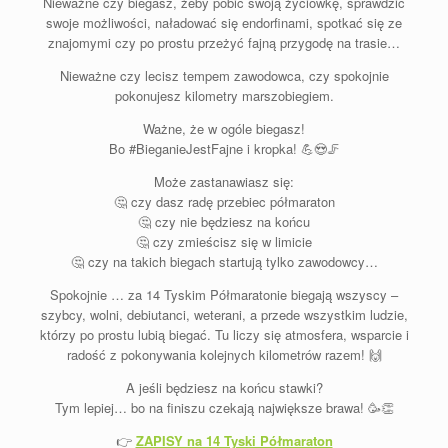
Nieważne czy biegasz, żeby pobić swoją życiówkę, sprawdzić
swoje możliwości, naładować się endorfinami, spotkać się ze
znajomymi czy po prostu przeżyć fajną przygodę na trasie…
Nieważne czy lecisz tempem zawodowca, czy spokojnie
pokonujesz kilometry marszobiegiem.
Ważne, że w ogóle biegasz!
Bo
#BieganieJestFajne
i kropka!
💪
😍
🦵
Może zastanawiasz się:
🤔
czy dasz radę przebiec półmaraton
🤔
czy nie będziesz na końcu
🤔
czy zmieścisz się w limicie
🤔
czy na takich biegach startują tylko zawodowcy…
Spokojnie … za 14 Tyskim Półmaratonie biegają wszyscy –
szybcy, wolni, debiutanci, weterani, a przede wszystkim ludzie,
którzy po prostu lubią biegać. Tu liczy się atmosfera, wsparcie i
radość z pokonywania kolejnych kilometrów razem!
🙌
A jeśli będziesz na końcu stawki?
Tym lepiej… bo na finiszu czekają największe brawa!
🥳
👏
👉
ZAPISY na 14 Tyski Półmaraton