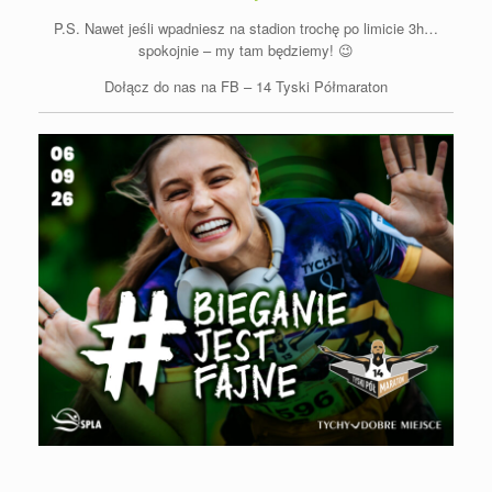
P.S. Nawet jeśli wpadniesz na stadion trochę po limicie 3h…
spokojnie – my tam będziemy!
😉
Dołącz do nas na FB –
14 Tyski Półmaraton