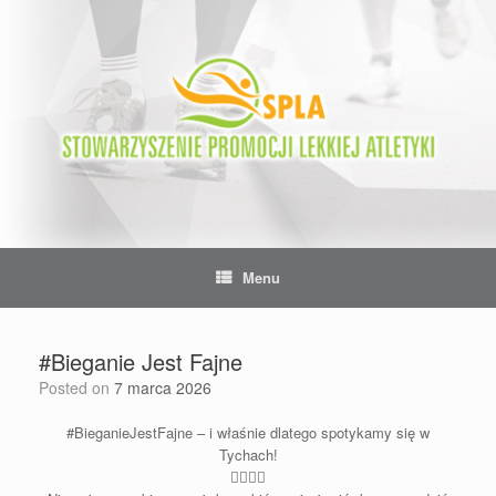
Skip
to
content
Menu
#Bieganie Jest Fajne
Posted on
7 marca 2026
#BieganieJestFajne
– i właśnie dlatego spotykamy się w
Tychach!
🏃‍♀️
🏃‍♂️