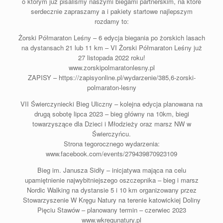
o którym już pisaliśmy naszymi biegami partnerskim, na które
serdecznie zapraszamy a i pakiety startowe najlepszym
rozdamy to:
Żorski Półmaraton Leśny – 6 edycja biegania po żorskich lasach
na dystansach 21 lub 11 km – VI Żorski Półmaraton Leśny już
27 listopada 2022 roku!
www.zorskipolmaratonlesny.pl
ZAPISY – https://zapisyonline.pl/wydarzenie/385,6-zorski-
polmaraton-lesny
VII Świerczyniecki Bieg Uliczny – kolejna edycja planowana na
drugą sobotę lipca 2023 – bieg główny na 10km, biegi
towarzyszące dla Dzieci i Młodzieży oraz marsz NW w
Świerczyńcu.
Strona tegorocznego wydarzenia:
www.facebook.com/events/279439870923109
Bieg im. Janusza Sidły – inicjatywa mająca na celu
upamiętnienie najwybitniejszego oszczepnika – bieg i marsz
Nordic Walking na dystansie 5 i 10 km organizowany przez
Stowarzyszenie W Kręgu Natury na terenie katowickiej Doliny
Pięciu Stawów – planowany termin – czerwiec 2023
www.wkregunatury.pl