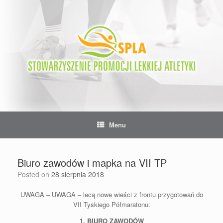
Skip
to
content
Menu
Biuro zawodów i mapka na VII TP
Posted on
28 sierpnia 2018
UWAGA – UWAGA – lecą nowe wieści z frontu przygotowań do
VII Tyskiego Półmaratonu:
1. BIURO ZAWODÓW