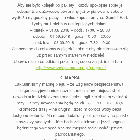
Aby nie było kolejek po pakiety i każdy spokojnie sobie je
odebrał Biuro Zawodów otwieramy już w piątek a w sobotę
wydłużamy godziny pracy – a więc zapraszamy do Gemini Park
Tychy na 1 piętro w następujących dniach:
– piątek – 31.08.2018 – godz. 17:00 – 20:00
– sobota – 01.09.2018 – godz. 10:00 – 20:00
– niedziela – 02.09.2018 – godz. 7:30 – 9:30
Zachęcamy do odbiorów w piątek i sobotę aby nie stresować się
już przed samym startem w niedzielę!
Upoważnienie do odbioru przez inną osobę znajdzie cie tutaj –
http://www.tyskipolmaraton.pl/program/
2. MAPKA
Uaktualniliśmy mapkę biegu – ze względów bezpieczeństwa i
organizacyjnych nieznacznie zmieniliśmy miejsca stref
nawadniania dzięki czemu będziecie mogli z nich skorzystać 4
razy – strefy nawadniania będą na ok. 6,5 – 11 – 16 – 18,5
kilometrze trasy – na drugim i trzecim oprócz wody będą
dostępne izotoniki. Na mapce dodaliśmy też orientacyjne punkty
zraszaczy wodnych, które będą zainstalowane jeżeli pogoda
będzie tego wymagać a także miejsca toalet wokół jeziora
paprocańskiego.