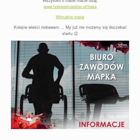
Wszystko o trasie macie tutaj:
www.tyskipolmaraton.pl/trasa
Wirtualna mapa
Kolejne wieści niebawem … My już nie możemy się doczekać
startu 😉