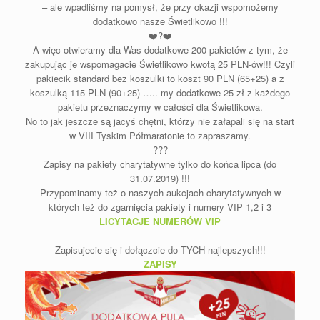
– ale wpadliśmy na pomysł, że przy okazji wspomożemy
dodatkowo nasze Świetlikowo !!!
❤️
?
❤️
A więc otwieramy dla Was dodatkowe 200 pakietów z tym, że
zakupując je wspomagacie Świetlikowo kwotą 25 PLN-ów!!! Czyli
pakiecik standard bez koszulki to koszt 90 PLN (65+25) a z
koszulką 115 PLN (90+25) ….. my dodatkowe 25 zł z każdego
pakietu przeznaczymy w całości dla Świetlikowa.
No to jak jeszcze są jacyś chętni, którzy nie załapali się na start
w VIII Tyskim Półmaratonie to zapraszamy.
?
?
?
Zapisy na pakiety charytatywne tylko do końca lipca (do
31.07.2019) !!!
Przypominamy też o naszych aukcjach charytatywnych w
których też do zgarnięcia pakiety i numery VIP 1,2 i 3
LICYTACJE NUMERÓW VIP
Zapisujecie się i dołączcie do TYCH najlepszych!!!
ZAPISY