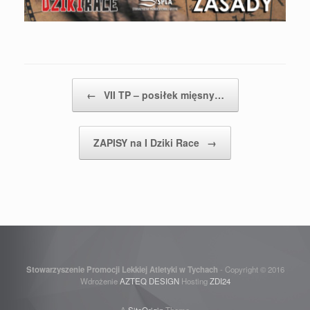
Post navigation
←
VII TP – posiłek mięsny…
ZAPISY na I Dziki Race
→
Stowarzyszenie Promocji Lekkiej Atletyki w Tychach
- Copyright © 2016
Wdrożenie
AZTEQ DESIGN
Hosting
ZDI24