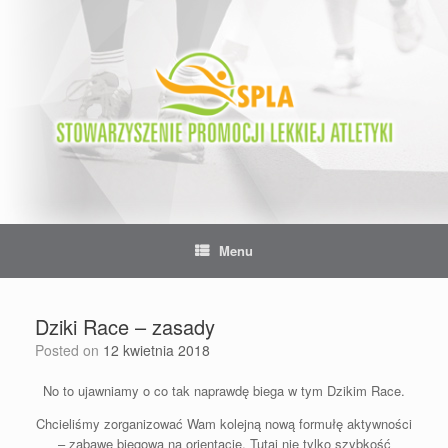
Skip
to
content
Menu
Dziki Race – zasady
Posted on
12 kwietnia 2018
No to ujawniamy o co tak naprawdę biega w tym Dzikim Race.
Chcieliśmy zorganizować Wam kolejną nową formułę aktywności
– zabawę biegową na orientację. Tutaj nie tylko szybkość