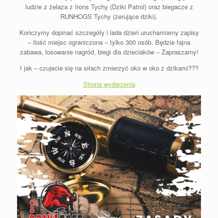
ludzie z żelaza z Irons Tychy (Dziki Patrol) oraz biegacze z
RUNHOGS Tychy (żerujące dziki).
Kończymy dopinać szczegóły i lada dzień uruchamiamy zapisy
– ilość miejsc ograniczona – tylko 300 osób. Będzie fajna
zabawa, losowanie nagród, biegi dla dzieciaków – Zapraszamy!
I jak – czujecie się na siłach zmierzyć oko w oko z dzikami???
Strona wydarzenia