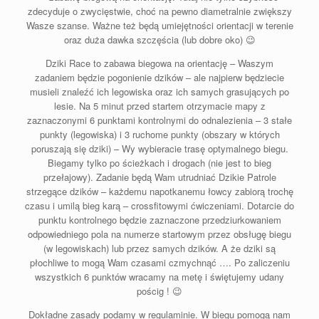
zdecyduje o zwycięstwie, choć na pewno diametralnie zwiększy
Wasze szanse. Ważne też będą umiejętności orientacji w terenie
oraz duża dawka szczęścia (lub dobre oko) 😉
Dziki Race to zabawa biegowa na orientację – Waszym
zadaniem będzie pogonienie dzików – ale najpierw będziecie
musieli znaleźć ich legowiska oraz ich samych grasujących po
lesie. Na 5 minut przed startem otrzymacie mapy z
zaznaczonymi 6 punktami kontrolnymi do odnalezienia – 3 stałe
punkty (legowiska) i 3 ruchome punkty (obszary w których
poruszają się dziki) – Wy wybieracie trasę optymalnego biegu.
Biegamy tylko po ścieżkach i drogach (nie jest to bieg
przełajowy). Zadanie będą Wam utrudniać Dzikie Patrole
strzegące dzików – każdemu napotkanemu łowcy zabiorą trochę
czasu i umilą bieg karą – crossfitowymi ćwiczeniami. Dotarcie do
punktu kontrolnego będzie zaznaczone przedziurkowaniem
odpowiedniego pola na numerze startowym przez obsługę biegu
(w legowiskach) lub przez samych dzików. A że dziki są
płochliwe to mogą Wam czasami czmychnąć …. Po zaliczeniu
wszystkich 6 punktów wracamy na metę i świętujemy udany
pościg ! 😉
Dokładne zasady podamy w regulaminie. W biegu pomogą nam