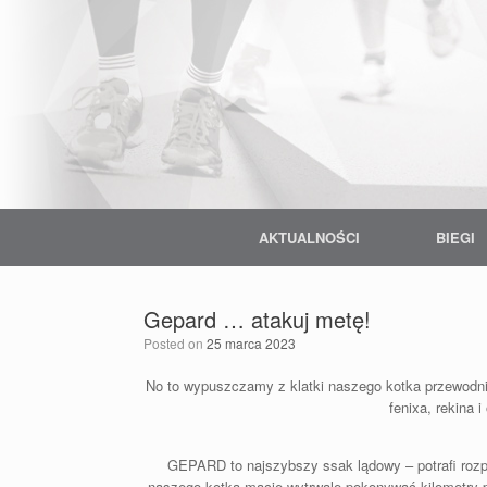
Skip
to
content
AKTUALNOŚCI
BIEGI
Gepard … atakuj metę!
Posted on
25 marca 2023
No to wypuszczamy z klatki naszego kotka przewodnieg
fenixa, rekina 
GEPARD to najszybszy ssak lądowy – potrafi rozpę
naszego kotka macie wytrwale pokonywać kilometry p