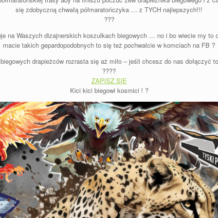
się zdobyczną chwałą półmaratończyka … z TYCH najlepszych!!!
???
duje na Waszych dizajnerskich koszulkach biegowych … no i bo wiecie my 
macie takich gepardopodobnych to się też pochwalcie w komciach na FB ?
egowych drapieżców rozrasta się aż miło – jeśli chcesz do nas dołączyć to 
????
ZAPISZ SIĘ
Kici kici biegowi kosmici ! ?