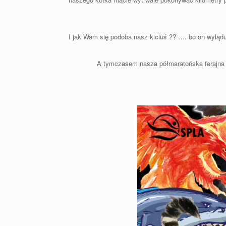
I jak Wam się podoba nasz kiciuś ?? …. bo on wylą
A tymczasem nasza półmaratońska ferajna bi