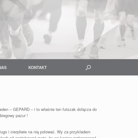
NAS
KONTAKT
 jeden – GEPARD – i to właśnie ten futszak dołącza do
 biegowy pazur !
ugo i cierpliwie na nią polować. Wy za przykładem
ałych sił zaatakować metę, by na koniec rozkoszować