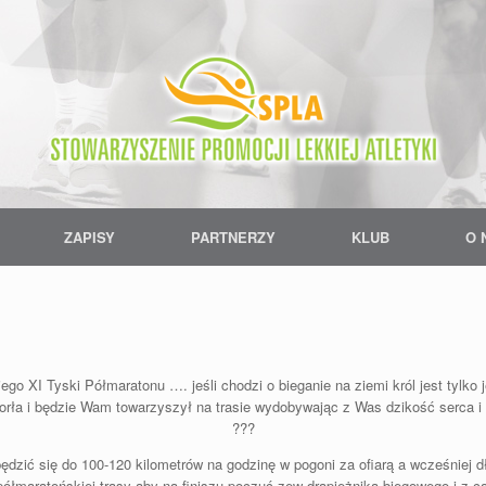
ZAPISY
PARTNERZY
KLUB
O 
o XI Tyski Półmaratonu …. jeśli chodzi o bieganie na ziemi król jest tylko
i orła i będzie Wam towarzyszył na trasie wydobywając z Was dzikość serca i
???
dzić się do 100-120 kilometrów na godzinę w pogoni za ofiarą a wcześniej dł
ółmaratońskiej trasy aby na finiszu poczuć zew drapieżnika biegowego i z c