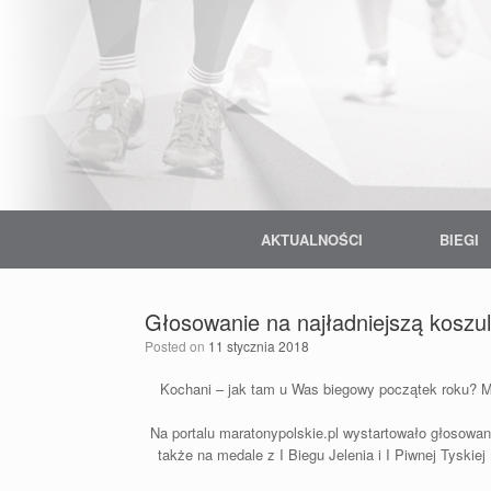
Skip
to
content
AKTUALNOŚCI
BIEGI
Głosowanie na najładniejszą koszul
Posted on
11 stycznia 2018
Kochani – jak tam u Was biegowy początek roku? Ma
Na portalu maratonypolskie.pl wystartowało głosowan
także na medale z I Biegu Jelenia i I Piwnej Tyskie