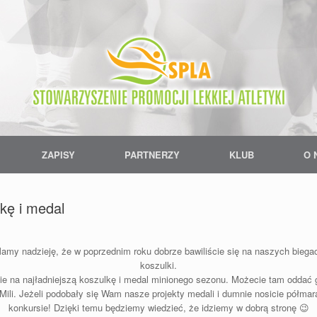
ZAPISY
PARTNERZY
KLUB
O 
kę i medal
my nadzieję, że w poprzednim roku dobrze bawiliście się na naszych biega
koszulki.
ie na najładniejszą koszulkę i medal minionego sezonu. Możecie tam oddać 
j Mili. Jeżeli podobały się Wam nasze projekty medali i dumnie nosicie półm
konkursie! Dzięki temu będziemy wiedzieć, że idziemy w dobrą stronę 😉