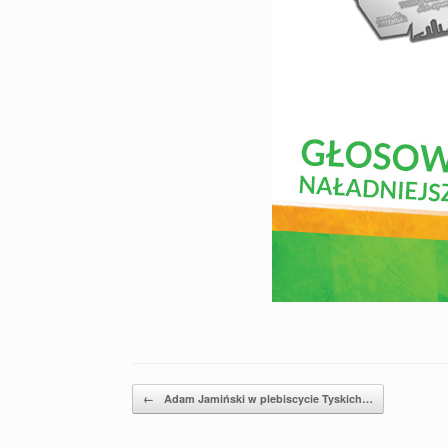
Post navigation
←
Adam Jamiński w plebiscycie Tyskich…