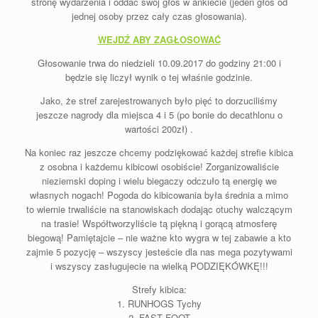
stronę wydarzenia i oddać swój głos w ankiecie (jeden głos od
jednej osoby przez cały czas głosowania).
WEJDŹ ABY ZAGŁOSOWAĆ
Głosowanie trwa do niedzieli 10.09.2017 do godziny 21:00 i
będzie się liczył wynik o tej właśnie godzinie.
Jako, że stref zarejestrowanych było pięć to dorzuciliśmy
jeszcze nagrody dla miejsca 4 i 5 (po bonie do decathlonu o
wartości 200zł) .
Na koniec raz jeszcze chcemy podziękować każdej strefie kibica
z osobna i każdemu kibicowi osobiście! Zorganizowaliście
nieziemski doping i wielu biegaczy odczuło tą energię we
własnych nogach! Pogoda do kibicowania była średnia a mimo
to wiernie trwaliście na stanowiskach dodając otuchy walczącym
na trasie! Współtworzyliście tą piękną i gorącą atmosferę
biegową! Pamiętajcie – nie ważne kto wygra w tej zabawie a kto
zajmie 5 pozycję – wszyscy jesteście dla nas mega pozytywami
i wszyscy zasługujecie na wielką PODZIĘKÓWKĘ!!!
Strefy kibica:
1. RUNHOGS Tychy
2. FAST FOOT