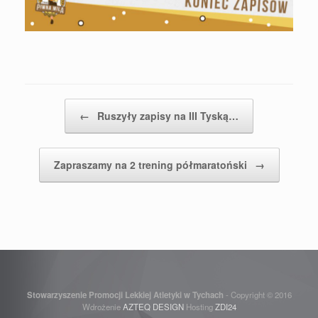
Post navigation
←
Ruszyły zapisy na III Tyską…
Zapraszamy na 2 trening półmaratoński
→
Stowarzyszenie Promocji Lekkiej Atletyki w Tychach
- Copyright © 2016
Wdrożenie
AZTEQ DESIGN
Hosting
ZDI24