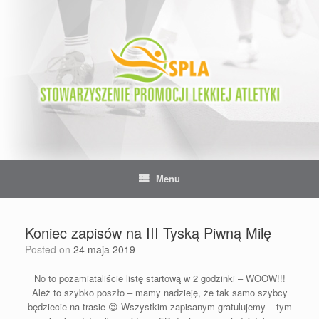
Skip
to
content
Menu
Koniec zapisów na III Tyską Piwną Milę
Posted on
24 maja 2019
No to pozamiataliście listę startową w 2 godzinki – WOOW!!!
Ależ to szybko poszło – mamy nadzieję, że tak samo szybcy
będziecie na trasie
😉
Wszystkim zapisanym gratulujemy – tym