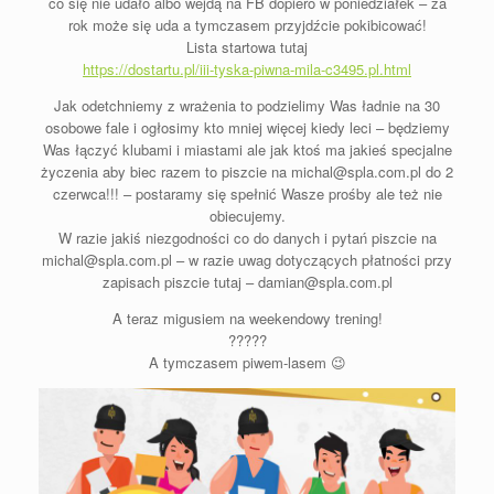
co się nie udało albo wejdą na FB dopiero w poniedziałek – za
rok może się uda a tymczasem przyjdźcie pokibicować!
Lista startowa tutaj
https://dostartu.pl/iii-tyska-piwna-mila-c3495.pl.html
Jak odetchniemy z wrażenia to podzielimy Was ładnie na 30
osobowe fale i ogłosimy kto mniej więcej kiedy leci – będziemy
Was łączyć klubami i miastami ale jak ktoś ma jakieś specjalne
życzenia aby biec razem to piszcie na michal@spla.com.pl do 2
czerwca!!! – postaramy się spełnić Wasze prośby ale też nie
obiecujemy.
W razie jakiś niezgodności co do danych i pytań piszcie na
michal@spla.com.pl – w razie uwag dotyczących płatności przy
zapisach piszcie tutaj – damian@spla.com.pl
A teraz migusiem na weekendowy trening!
?
?
?
?
?
A tymczasem piwem-lasem
😉