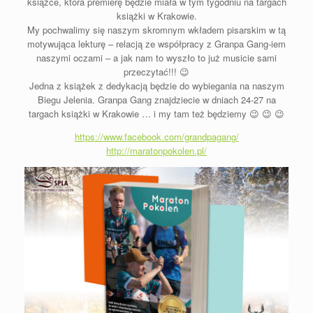
książce, która premierę będzie miała w tym tygodniu na targach
książki w Krakowie.
My pochwalimy się naszym skromnym wkładem pisarskim w tą
motywująca lekturę – relacją ze współpracy z Granpa Gang-iem
naszymi oczami – a jak nam to wyszło to już musicie sami
przeczytać!!!
😉
Jedna z książek z dedykacją
będzie do wybiegania na naszym
Biegu Jelenia. Granpa Gang znajdziecie w dniach 24-27 na
targach książki w Krakowie … i my tam też będziemy
😉
😉
😉
https://www.facebook.com/grandpagang/
http://maratonpokolen.pl/