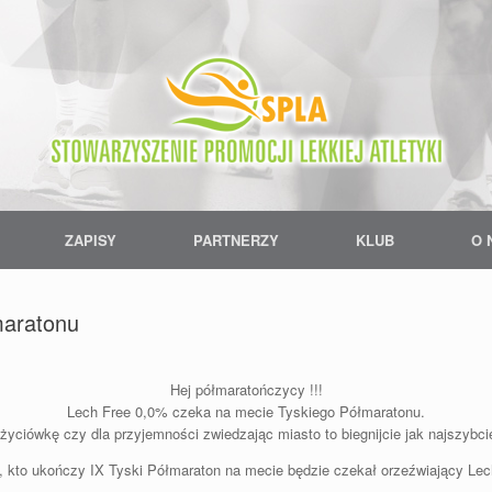
ZAPISY
PARTNERZY
KLUB
O 
maratonu
Hej półmaratończycy !!!
Lech Free 0,0% czeka na mecie Tyskiego Półmaratonu.
 życiówkę czy dla przyjemności zwiedzając miasto to biegnijcie jak najszybci
 kto ukończy IX Tyski Półmaraton na mecie będzie czekał orzeźwiający Le