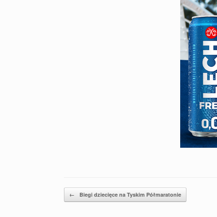
Post navigation
←
Biegi dziecięce na Tyskim Półmaratonie