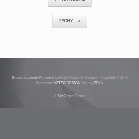
TYCHY
→
Stowarzyszenie Promocji Lekkiej Atletyki w Tychach
- Copyright © 2016
Wdrożenie
AZTEQ DESIGN
Hosting
ZDI24
A
SiteOrigin
Theme