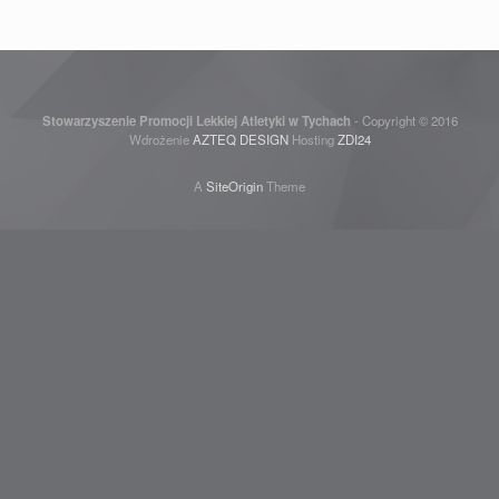
Stowarzyszenie Promocji Lekkiej Atletyki w Tychach
- Copyright © 2016
Wdrożenie
AZTEQ DESIGN
Hosting
ZDI24
A
SiteOrigin
Theme