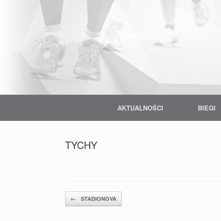
Skip
to
content
AKTUALNOŚCI
BIEGI
TYCHY
Post navigation
←
STADIONOVA