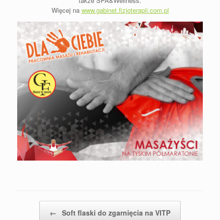
także SPA&Wellness.
Więcej na
www.gabinet.fizjoterapii.com.pl
Post navigation
←
Soft flaski do zgarnięcia na VITP