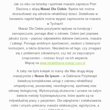
Jak co roku na leżankę i sportowe masaże zaprasza Piotr
Śleziona z ekipą
Masaż Dla Ciebie
. Będzie też można
skonsultować się odnośnie rehabilitacji dzieci. Dodatkowo w
losowaniu nagród będzie można wygrać zaproszenia na masaże
w Tychach!
Masaż Dla Ciebie pozytywnie wpływa na kondycję i
samopoczucie, pomaga dbać o zdrowie. Celem jest poprawa
jakości życia – poprzez odpowiednio dobrane ćwiczenia, masaże
i zabiegi. Pomaga ambitnym sportowcom, osobom z bolesnymi
kontuzjami, a także dzieciom. Niezależnie od tego, czy zmagasz
się z problemami zdrowotnymi, czy też ze zwyczajnym
zmęczeniem – możesz liczyć na ich wsparcie.
Więcej na
www.rehabilitacja-masaz.com.pl
A żeby nie było kolejek to mamy dla Was drugą ekipę
masażystów z
Nosce De Ipsum
– w Gabinecie Fizjoterapii
świadczą kompleksowe usługi z zakresu rehabilitacji
ortopedycznej, pourazowej, neurologicznej, sportowej oraz
odnowy biologicznej. Wykorzystują skuteczne i uznane na całym
świecie metody fizjoterapeutyczne, które oparte są na
indywidualnej pracy z pacjentem. Dla odprężenia i zrelaksowania
ciała i umysłu polecamy masaże relaksacyjne, egzotyczne, a