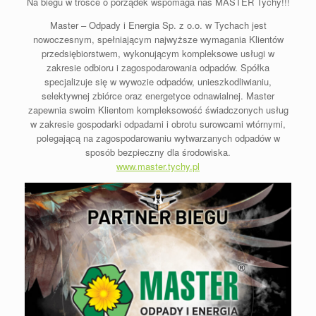
Na biegu w trosce o porządek wspomaga nas MASTER Tychy!!!
Master – Odpady i Energia Sp. z o.o. w Tychach jest
nowoczesnym, spełniającym najwyższe wymagania Klientów
przedsiębiorstwem, wykonującym kompleksowe usługi w
zakresie odbioru i zagospodarowania odpadów. Spółka
specjalizuje się w wywozie odpadów, unieszkodliwianiu,
selektywnej zbiórce oraz energetyce odnawialnej. Master
zapewnia swoim Klientom kompleksowość świadczonych usług
w zakresie gospodarki odpadami i obrotu surowcami wtórnymi,
polegającą na zagospodarowaniu wytwarzanych odpadów w
sposób bezpieczny dla środowiska.
www.master.tychy.pl