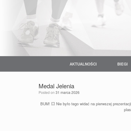
Skip
to
content
AKTUALNOŚCI
BIEGI
Medal Jelenia
Posted on
31 marca 2026
BUM!
💥
Nie było tego widać na pierwszej prezentacji
pla