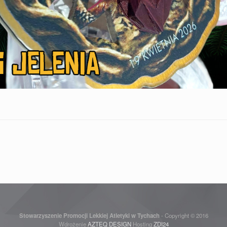
Stowarzyszenie Promocji Lekkiej Atletyki w Tychach
- Copyright © 2016
Wdrożenie
AZTEQ DESIGN
Hosting
ZDI24