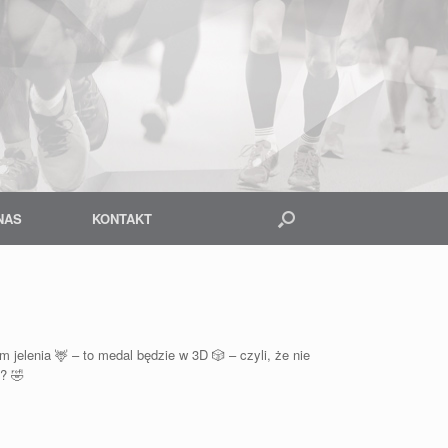
NAS
KONTAKT
em jelenia
🦌
– to medal będzie w 3D
🎲
– czyli, że nie
 ?
🤣