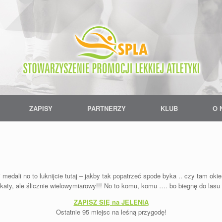
ZAPISY
PARTNERZY
KLUB
O 
 medali no to luknijcie tutaj – jakby tak popatrzeć spode byka .. czy tam oki
skaty, ale ślicznie wielowymiarowy!!! No to komu, komu …. bo biegnę do lasu
ZAPISZ SIĘ na JELENIA
Ostatnie 95 miejsc na leśną przygodę!
—–