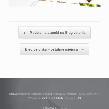
Post navigation
←
Medale i statuetki na Bieg Jelenia
Bieg Jelonka – ostatnie miejsca
→
Stowarzyszenie Promocji Lekkiej Atletyki w Tychach
- Copyright © 2016
Wdrożenie
AZTEQ DESIGN
Hosting
ZDI24
A
SiteOrigin
Theme