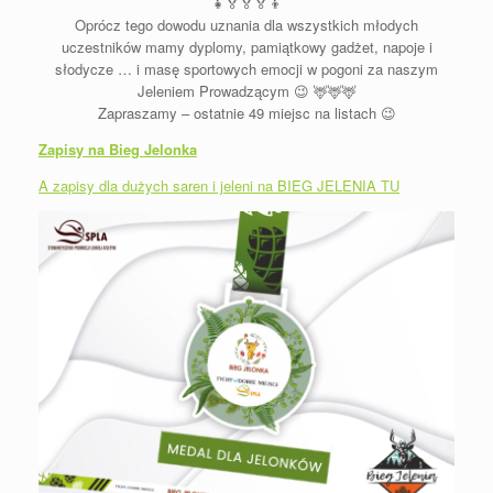
👧
🏅
🏅
🏅
👦
Oprócz tego dowodu uznania dla wszystkich młodych
uczestników mamy dyplomy, pamiątkowy gadżet, napoje i
słodycze … i masę sportowych emocji w pogoni za naszym
Jeleniem Prowadzącym
😉
🦌
🦌
🦌
Zapraszamy – ostatnie 49 miejsc na listach
😉
Zapisy na Bieg Jelonka
A zapisy dla dużych saren i jeleni na BIEG JELENIA TU