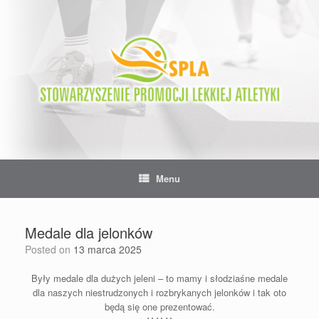
Skip
to
content
Menu
Medale dla jelonków
Posted on
13 marca 2025
Były medale dla dużych jeleni – to mamy i słodziaśne medale
dla naszych niestrudzonych i rozbrykanych jelonków i tak oto
będą się one prezentować.