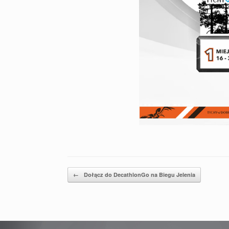
Post navigation
←
Dołącz do DecathlonGo na Biegu Jelenia