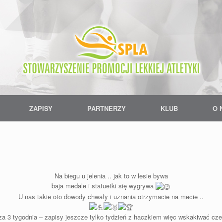
ZAPISY
PARTNERZY
KLUB
O 
Na biegu u jelenia .. jak to w lesie bywa
baja medale i statuetki się wygrywa
U nas takie oto dowody chwały i uznania otrzymacie na mecie ..
za 3 tygodnia – zapisy jeszcze tylko tydzień z haczkiem więc wskakiwać cz