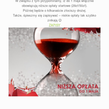
W związku z tym przypominamy, iż do 1 maja włącznie
obowiązują niższe opłaty startowe (29zł/50zł).
Później będzie o kilkanaście złociszy drożej.
Także, śpieszmy się zapisywać – niskie opłaty tak szybko
znikają 😉
ZAPISY