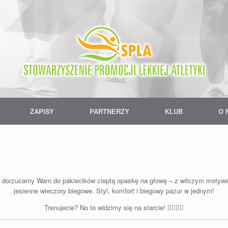
ZAPISY
PARTNERZY
KLUB
O 
 dorzucamy Wam do pakiecików ciepłą opaskę na głowę – z wilczym motywem,
jesienne wieczory biegowe. Styl, komfort i biegowy pazur w jednym!
Trenujecie? No to widzimy się na starcie! 🏃‍♀️🏃‍♂️