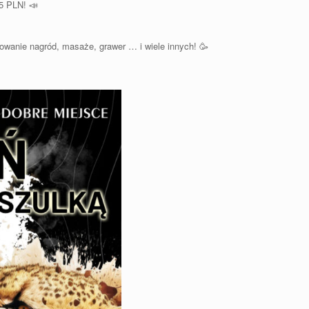
55 PLN! 📣
owanie nagród, masaże, grawer … i wiele innych! 🥳