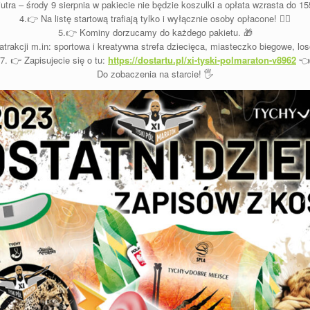
utra – środy 9 sierpnia w pakiecie nie będzie koszulki a opłata wzrasta do 1
4.👉 Na listę startową trafiają tylko i wyłącznie osoby opłacone! 🦹‍♂️
5.👉 Kominy dorzucamy do każdego pakietu. 🎁
rakcji m.in: sportowa i kreatywna strefa dziecięca, miasteczko biegowe, los
7. 👉 Zapisujecie się o tu:
https://dostartu.pl/xi-tyski-polmaraton-v8962
👈
Do zobaczenia na starcie! 🖐