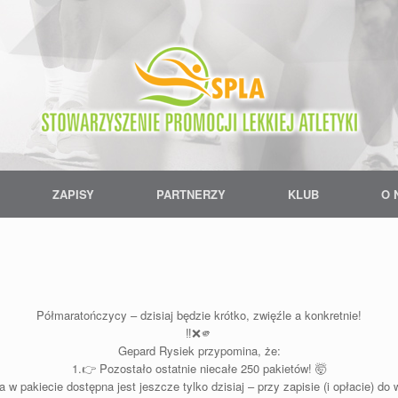
ZAPISY
PARTNERZY
KLUB
O 
Półmaratończycy – dzisiaj będzie krótko, zwięźle a konkretnie!
‼️❌🫵
Gepard Rysiek przypomina, że:
1.👉 Pozostało ostatnie niecałe 250 pakietów! 🤯
 pakiecie dostępna jest jeszcze tylko dzisiaj – przy zapisie (i opłacie) do 