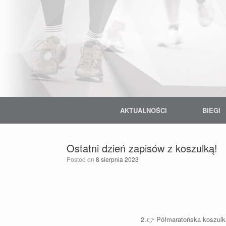
Skip
to
content
AKTUALNOŚCI
BIEGI
Ostatni dzień zapisów z koszulką!
Posted on
8 sierpnia 2023
2.👉 Półmaratońska koszulka w