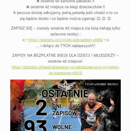
❌
ostatnie 93 samotne pakieciki
‼️
❌
ostatnie 42 miejsca na biegi dzieciaczków
‼️
A jeszcze dzisiaj odkryjemy jedną petardę jeśli chodzi o to co
się będzie działo i co będzie można zgarnąć 😉 😉 😉
ZAPISZ SIĘ – zostały ostatnie 93 miejsca (na listę trafiają tylko
opłacone osoby) :
👉
https://dostartu.pl/xi-tyski-polmaraton-v8962
👈
… i dołącz do TYCH najlepszych!!!
ZAPISY NA BEZPŁATNE BIEGI DLA DZIECI I MŁODZIEŻY –
ostatnie 42 miejsca!:
https://dostartu.pl/biegi-dzieciece-i-m-odziezowe-przy-xi-tyskim-
po-maratonie-v9515