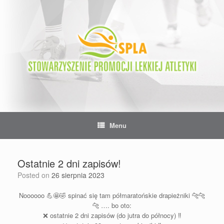
Skip
to
content
Menu
Ostatnie 2 dni zapisów!
Posted on
26 sierpnia 2023
Noooooo
💪
🤩
🤣
spinać się tam półmaratońskie drapieżniki
🐆
🐆
🐆
…. bo oto:
❌
ostatnie 2 dni zapisów (do jutra do północy)
‼️