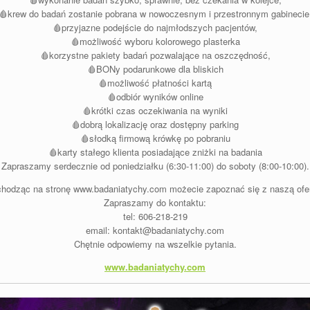
🩸krew do badań zostanie pobrana w nowoczesnym i przestronnym gabinecie
🩸przyjazne podejście do najmłodszych pacjentów,
🩸możliwość wyboru kolorowego plasterka
🩸korzystne pakiety badań pozwalające na oszczędność,
🩸BONy podarunkowe dla bliskich
🩸możliwość płatności kartą
🩸odbiór wyników online
🩸krótki czas oczekiwania na wyniki
🩸dobrą lokalizację oraz dostępny parking
🩸słodką firmową krówkę po pobraniu
🩸karty stałego klienta posiadające zniżki na badania
Zapraszamy serdecznie od poniedziałku (6:30-11:00) do soboty (8:00-10:00).
hodząc na stronę www.badaniatychy.com możecie zapoznać się z naszą ofer
Zapraszamy do kontaktu:
tel: 606-218-219
email: kontakt@badaniatychy.com
Chętnie odpowiemy na wszelkie pytania.
www.badaniatychy.com