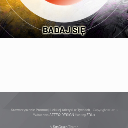
Stowarzyszenie Promocji Lekkiej Atletyki w Tychach
- Copyright © 2016
Wdrożenie
AZTEQ DESIGN
Hosting
ZDI24
A
SiteOrigin
Theme