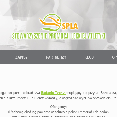
ZAPISY
PARTNERZY
KLUB
O 
egu jest punkt pobrań krwi
Badania Tychy
znajdujący się przy ul. Barona 53,
nia z krwi, moczu, kału oraz wymazy, a większość wyników sprawdzicie już t
Oferujemy:
🩸fachową obsługę pacjenta w zakresie poboru materiału do badań,
🩸wykonanie badań szybko, sprawnie, bez czekania w kolejce,