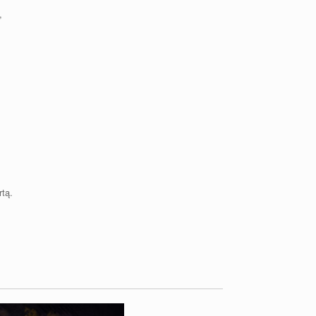
,
tą.