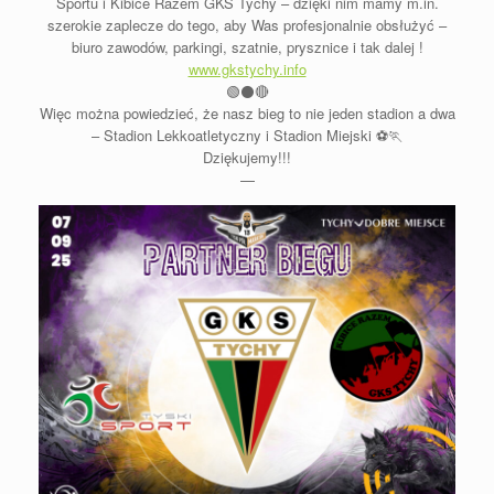
Sportu i Kibice Razem GKS Tychy – dzięki nim mamy m.in.
szerokie zaplecze do tego, aby Was profesjonalnie obsłużyć –
biuro zawodów, parkingi, szatnie, prysznice i tak dalej !
www.gkstychy.info
🟢
⚫️
🔴
Więc można powiedzieć, że nasz bieg to nie jeden stadion a dwa
– Stadion Lekkoatletyczny i Stadion Miejski
⚽️
🏃
Dziękujemy!!!
—