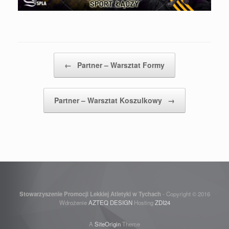
Post navigation
←
Partner – Warsztat Formy
Partner – Warsztat Koszulkowy
→
Stowarzyszenie Promocji Lekkiej Atletyki w Tychach
- Copyright © 2016
Wdrożenie
AZTEQ DESIGN
Hosting
ZDI24
A
SiteOrigin
Theme