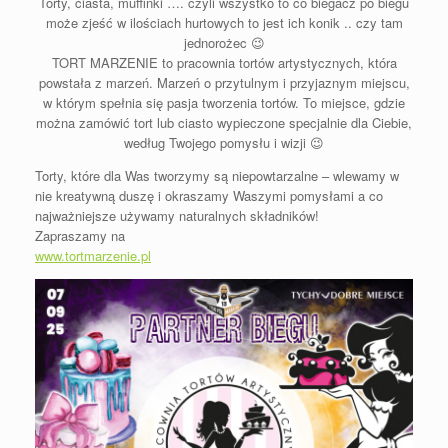
Torty, ciasta, muffinki …. czyli wszystko to co biegacz po biegu
może zjeść w ilościach hurtowych to jest ich konik .. czy tam
jednorożec
😉
TORT MARZENIE to pracownia tortów artystycznych, która
powstała z marzeń. Marzeń o przytulnym i przyjaznym miejscu,
w którym spełnia się pasja tworzenia tortów. To miejsce, gdzie
można zamówić tort lub ciasto wypieczone specjalnie dla Ciebie,
według Twojego pomysłu i wizji
😉
Torty, które dla Was tworzymy są niepowtarzalne – wlewamy w
nie kreatywną duszę i okraszamy Waszymi pomysłami a co
najważniejsze używamy naturalnych składników!
Zapraszamy na
www.tortmarzenie.pl