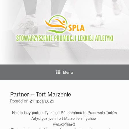
Skip
to
content
Menu
Partner – Tort Marzenie
Posted on
21 lipca 2025
Najsłodszy partner Tyskiego Półmaratonu to Pracownia Tortów
Artystycznych Tort Marzenie z Tychów!
🎂
🍰
🥮
🎂
🍰
🥮