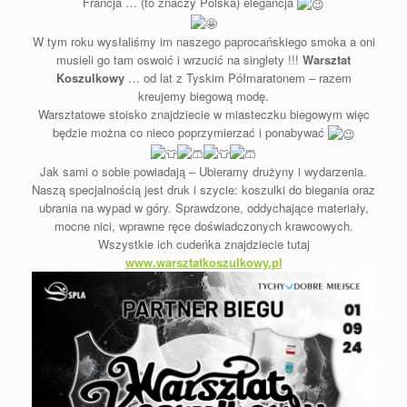
Francja … (to znaczy Polska) elegancja
W tym roku wysłaliśmy im naszego paprocańskiego smoka a oni
musieli go tam oswoić i wrzucić na singlety !!!
Warsztat
Koszulkowy
… od lat z Tyskim Półmaratonem – razem
kreujemy biegową modę.
Warsztatowe stoisko znajdziecie w miasteczku biegowym więc
będzie można co nieco poprzymierzać i ponabywać
Jak sami o sobie powiadają – Ubieramy drużyny i wydarzenia.
Naszą specjalnością jest druk i szycie: koszulki do biegania oraz
ubrania na wypad w góry. Sprawdzone, oddychające materiały,
mocne nici, wprawne ręce doświadczonych krawcowych.
Wszystkie ich cudeńka znajdziecie tutaj
www.warsztatkoszulkowy.pl