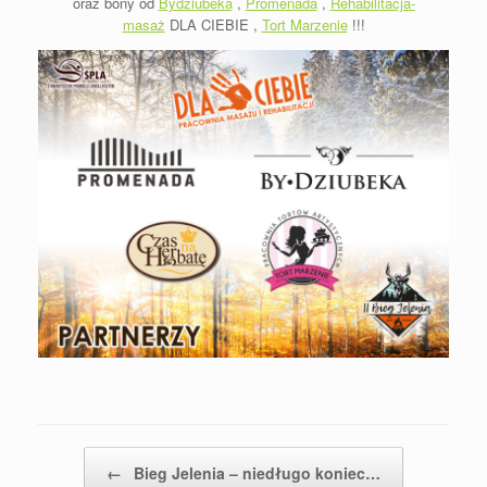
oraz bony od
Bydziubeka
,
Promenada
,
Rehabilitacja-
masaż
DLA CIEBIE ,
Tort Marzenie
!!!
Post navigation
←
Bieg Jelenia – niedługo koniec…