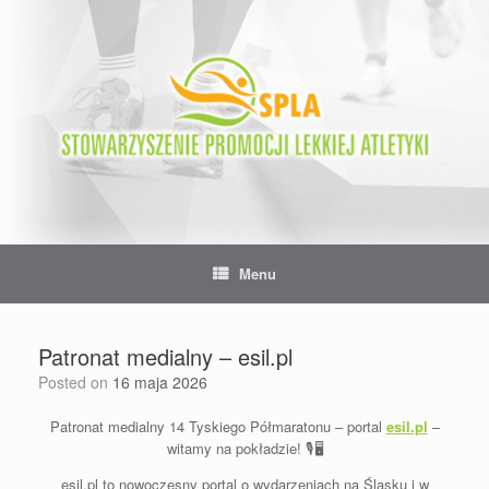
Skip
to
content
Menu
Patronat medialny – esil.pl
Posted on
16 maja 2026
Patronat medialny 14 Tyskiego Półmaratonu – portal
esil.pl
–
witamy na pokładzie!
🎙️
🖥️
esil.pl to nowoczesny portal o wydarzeniach na Śląsku i w