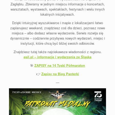
Zagłębiu. Zbieramy w jednym miejscu informacje o koncertach,
warsztatach, wystawach, spektaklach, festynach i wielu innych
lokalnych inicjatywach.
Dzięki intuicyjnej wyszukiwarce i mapie z lokalizacjami łatwo
zaplanujesz weekend, znajdziesz coś dla dzieci, poznasz nowe
miejsca – albo dodasz własne wydarzenie. Serwis rozwija się
dynamicznie – codziennie przybywa nowych wydarzeń, miejsc i
instytucji, które chcą być bliżej swoich odbiorców.
Znajdziesz tutaj także najciekawsze wiadomości z regionu.
esil.pl – informacje i wydarzenia ze Śląska
🎯
ZAPISY na
14 Tyski Półmaraton
👉
Zapisy na Bieg Panterki
—