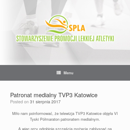
Skip
to
content
Menu
Patronat medialny TVP3 Katowice
Posted on
31 sierpnia 2017
Miło nam poinformować, że telewizja TVP3 Katowice objęła VI
Tyski Półmaraton patronatem medialnym.
A więc przy odrobinie szczęścia możecie zabłysnąć na