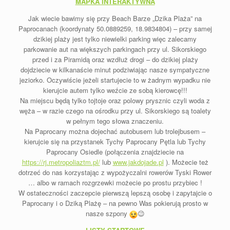
MAPKA INTERAKTYWNA
Jak wiecie bawimy się przy Beach Barze „Dzika Plaża” na
Paprocanach (koordynaty 50.0889259, 18.9834804) – przy samej
dzikiej plaży jest tylko niewielki parking więc zalecamy
parkowanie aut na większych parkingach przy ul. Sikorskiego
przed i za Piramidą oraz wzdłuż drogi – do dzikiej plaży
dojdziecie w kilkanaście minut
podziwiając nasze sympatyczne
jeziorko. Oczywiście jeżeli startujecie to w żadnym wypadku nie
kierujcie autem tylko weźcie ze sobą kierowcę!!!
Na miejscu będą tylko tojtoje oraz polowy prysznic czyli woda z
węża – w razie czego na ośrodku przy ul. Sikorskiego są toalety
w pełnym tego słowa znaczeniu.
Na Paprocany można dojechać autobusem lub trolejbusem –
kierujcie się na przystanek Tychy Paprocany Pętla lub Tychy
Paprocany Osiedle (połączenia znajdziecie na
https://rj.metropoliaztm.pl/
lub
www.jakdojade.pl
). Możecie też
dotrzeć do nas korzystając z wypożyczalni rowerów Tyski Rower
… albo w ramach rozgrzewki możecie po prostu przybiec !
W ostateczności zaczepcie pierwszą lepszą osobę i zapytajcie o
Paprocany i o Dziką Plażę – na pewno Was pokierują prosto w
nasze szpony
😉