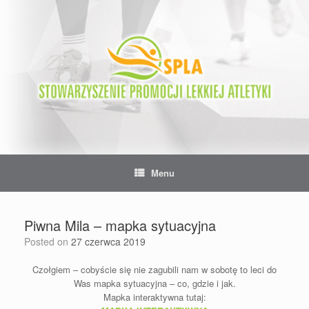
Skip
to
content
Menu
Piwna Mila – mapka sytuacyjna
Posted on
27 czerwca 2019
Czołgiem – cobyście się nie zagubili nam w sobotę to leci do
Was mapka sytuacyjna – co, gdzie i jak.
Mapka interaktywna tutaj: