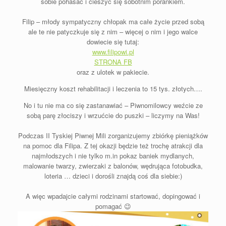
sobie pohasać i cieszyć się sobotnim porankiem.
Filip – młody sympatyczny chłopak ma całe życie przed sobą
ale te nie patyczkuje się z nim – więcej o nim i jego walce
dowiecie się tutaj:
www.filipowi.pl
STRONA FB
oraz z ulotek w pakiecie.
Miesięczny koszt rehabilitacji i leczenia to 15 tys. złotych….
No i tu nie ma co się zastanawiać – Piwnomilowcy weźcie ze
sobą parę złociszy i wrzućcie do puszki – liczymy na Was!
Podczas II Tyskiej Piwnej Mili zorganizujemy zbiórkę pieniążków
na pomoc dla Filipa. Z tej okazji będzie też trochę atrakcji dla
najmłodszych i nie tylko m.in pokaz baniek mydlanych,
malowanie twarzy, zwierzaki z balonów, wędrująca fotobudka,
loteria … dzieci i dorośli znajdą coś dla siebie:)
A więc wpadajcie całymi rodzinami startować, dopingować i
pomagać 😉