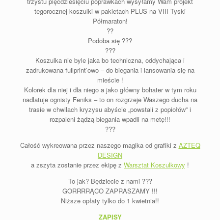
trzystu pięćdziesięciu poprawkach wysyłamy Wam projekt
tegorocznej koszulki w pakietach PLUS na VIII Tyski
Półmaraton!
??
Podoba się ???
???
Koszulka nie byle jaka bo techniczna, oddychająca i
zadrukowana fullprint’owo – do biegania i lansowania się na
mieście !
Kolorek dla niej i dla niego a jako główny bohater w tym roku
nadlatuje ognisty Feniks – to on rozgrzeje Waszego ducha na
trasie w chwilach kryzysu abyście „powstali z popiołów” i
rozpaleni żądzą biegania wpadli na metę!!!
???
Całość wykreowana przez naszego magika od grafiki z
AZTEQ
DESIGN
a zszyta zostanie przez ekipę z
Warsztat Koszulkowy
!
To jak? Będziecie z nami ???
GORRRRĄCO ZAPRASZAMY !!!
Niższe opłaty tylko do 1 kwietnia!!
ZAPISY