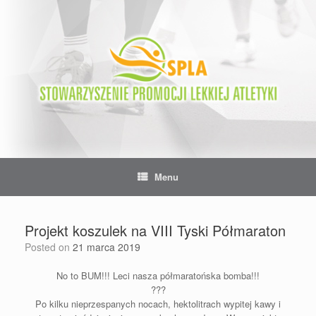
Skip
to
content
Menu
Projekt koszulek na VIII Tyski Półmaraton
Posted on
21 marca 2019
No to BUM!!! Leci nasza półmaratońska bomba!!!
???
Po kilku nieprzespanych nocach, hektolitrach wypitej kawy i